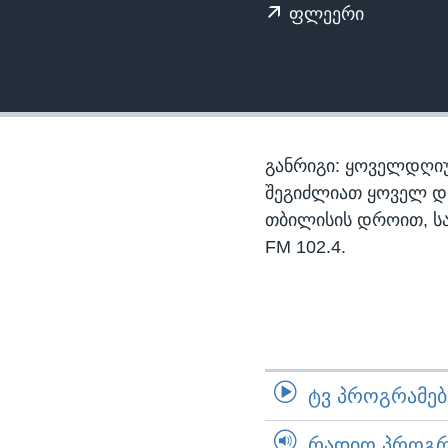
ᲡᲢᲣᲓᲘᲐ ᲕᲐᲨᲘᲜᲒᲢᲝᲜᲘ
ᲔᲙᲝᲜᲝᲛᲘᲙᲐ
ფლეერი
ᲯᲐᲜᲛᲠᲗᲔᲚᲝᲑᲐ
ᲛᲔᲪᲜᲘᲔᲠᲔᲑᲐ
ᲘᲜᲢᲔᲠᲕᲘᲣ
ᲙᲣᲚᲢᲣᲠᲐ
განრიგი: ყოველდღიუ
ᲒᲐᲚᲘᲚᲔᲝ
შეგიძლიათ ყოველ დღე,
თბილისის დროით, ს
ᲓᲔᲖᲘᲜᲤᲝᲠᲛᲐᲪᲘᲐ
FM 102.4.
ᲢᲕ ᲞᲠᲝᲒᲠᲐᲛᲔᲑᲘ
ᲠᲐᲓᲘᲝ ᲞᲠᲝᲒᲠᲐ