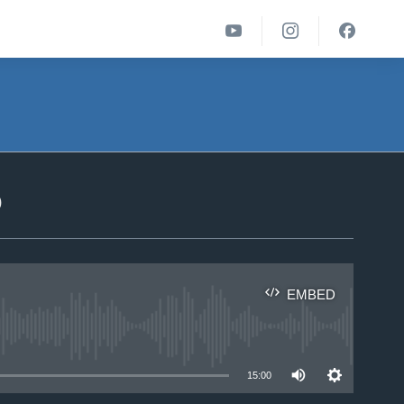
ა
EMBED
able
15:00