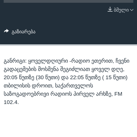
ᲡᲢᲣᲓᲘᲐ ᲕᲐᲨᲘᲜᲒᲢᲝᲜᲘ
ᲔᲙᲝᲜᲝᲛᲘᲙᲐ
ბმული
Learning English
ᲯᲐᲜᲛᲠᲗᲔᲚᲝᲑᲐ
ᲗᲕᲐᲚᲘ ᲒᲕᲐᲓᲔᲕᲜᲔᲗ
ᲛᲔᲪᲜᲘᲔᲠᲔᲑᲐ
გაზიარება
ᲘᲜᲢᲔᲠᲕᲘᲣ
ᲙᲣᲚᲢᲣᲠᲐ
ენები
განრიგი: ყოველდღიური -რადიო ეთერით, ჩვენი
ᲒᲐᲚᲘᲚᲔᲝ
გადაცემების მოსმენა შეგიძლიათ ყოველ დღე,
ᲓᲔᲖᲘᲜᲤᲝᲠᲛᲐᲪᲘᲐ
20:05 წუთზე (30 წუთი) და 22:05 წუთზე ( 15 წუთი)
თბილისის დროით, საქართველოს
საზოგადოებრივი რადიოს პირველ არხზე, FM
102.4.