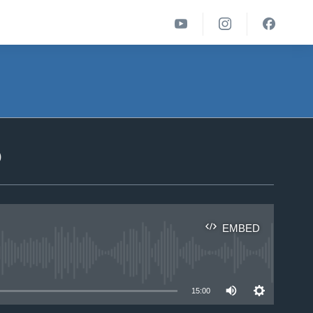
ა
EMBED
able
15:00