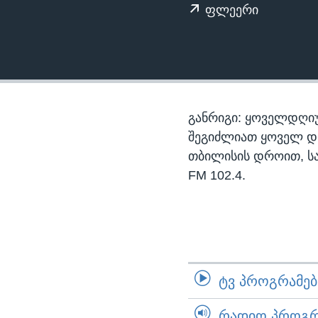
ᲡᲢᲣᲓᲘᲐ ᲕᲐᲨᲘᲜᲒᲢᲝᲜᲘ
ᲔᲙᲝᲜᲝᲛᲘᲙᲐ
ფლეერი
ᲯᲐᲜᲛᲠᲗᲔᲚᲝᲑᲐ
ᲛᲔᲪᲜᲘᲔᲠᲔᲑᲐ
ᲘᲜᲢᲔᲠᲕᲘᲣ
ᲙᲣᲚᲢᲣᲠᲐ
განრიგი: ყოველდღიუ
ᲒᲐᲚᲘᲚᲔᲝ
შეგიძლიათ ყოველ დღე,
თბილისის დროით, ს
ᲓᲔᲖᲘᲜᲤᲝᲠᲛᲐᲪᲘᲐ
FM 102.4.
ᲢᲕ ᲞᲠᲝᲒᲠᲐᲛᲔᲑᲘ
ᲠᲐᲓᲘᲝ ᲞᲠᲝᲒᲠᲐ