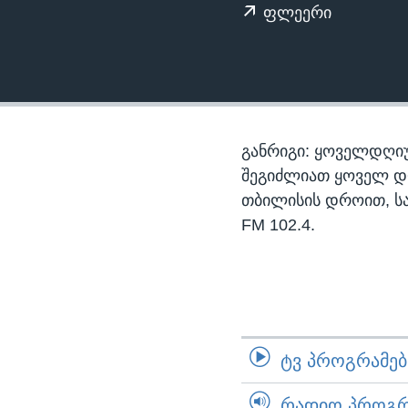
ᲡᲢᲣᲓᲘᲐ ᲕᲐᲨᲘᲜᲒᲢᲝᲜᲘ
ᲔᲙᲝᲜᲝᲛᲘᲙᲐ
ფლეერი
ᲯᲐᲜᲛᲠᲗᲔᲚᲝᲑᲐ
ᲛᲔᲪᲜᲘᲔᲠᲔᲑᲐ
ᲘᲜᲢᲔᲠᲕᲘᲣ
ᲙᲣᲚᲢᲣᲠᲐ
განრიგი: ყოველდღიუ
ᲒᲐᲚᲘᲚᲔᲝ
შეგიძლიათ ყოველ დღე,
თბილისის დროით, ს
ᲓᲔᲖᲘᲜᲤᲝᲠᲛᲐᲪᲘᲐ
FM 102.4.
ᲢᲕ ᲞᲠᲝᲒᲠᲐᲛᲔᲑᲘ
ᲠᲐᲓᲘᲝ ᲞᲠᲝᲒᲠᲐ