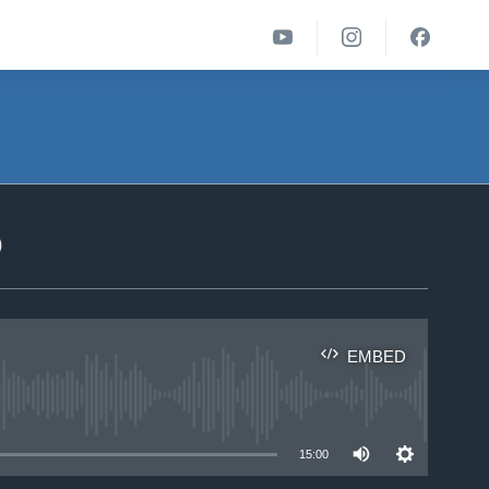
ა
EMBED
able
15:00