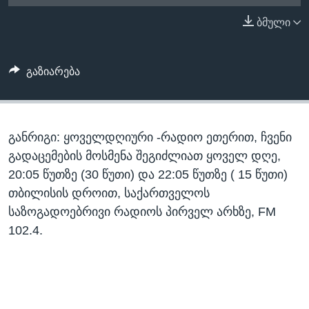
ᲡᲢᲣᲓᲘᲐ ᲕᲐᲨᲘᲜᲒᲢᲝᲜᲘ
ᲔᲙᲝᲜᲝᲛᲘᲙᲐ
ბმული
Learning English
ᲯᲐᲜᲛᲠᲗᲔᲚᲝᲑᲐ
ᲗᲕᲐᲚᲘ ᲒᲕᲐᲓᲔᲕᲜᲔᲗ
ᲛᲔᲪᲜᲘᲔᲠᲔᲑᲐ
გაზიარება
ᲘᲜᲢᲔᲠᲕᲘᲣ
ᲙᲣᲚᲢᲣᲠᲐ
ენები
განრიგი: ყოველდღიური -რადიო ეთერით, ჩვენი
ᲒᲐᲚᲘᲚᲔᲝ
გადაცემების მოსმენა შეგიძლიათ ყოველ დღე,
ᲓᲔᲖᲘᲜᲤᲝᲠᲛᲐᲪᲘᲐ
20:05 წუთზე (30 წუთი) და 22:05 წუთზე ( 15 წუთი)
თბილისის დროით, საქართველოს
საზოგადოებრივი რადიოს პირველ არხზე, FM
102.4.