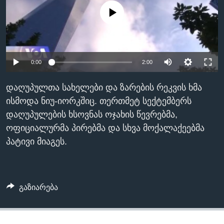
ᲡᲢᲣᲓᲘᲐ ᲕᲐᲨᲘᲜᲒᲢᲝᲜᲘ
ᲔᲙᲝᲜᲝᲛᲘᲙᲐ
No media source currently available
Learning English
ᲯᲐᲜᲛᲠᲗᲔᲚᲝᲑᲐ
ᲗᲕᲐᲚᲘ ᲒᲕᲐᲓᲔᲕᲜᲔᲗ
ᲛᲔᲪᲜᲘᲔᲠᲔᲑᲐ
0:00
2:00
ᲘᲜᲢᲔᲠᲕᲘᲣ
ᲙᲣᲚᲢᲣᲠᲐ
დაღუპულთა სახელები და ზარების რეკვის ხმა
ენები
ᲒᲐᲚᲘᲚᲔᲝ
ისმოდა ნიუ-იორკშიც. თერთმეტ სექტემბერს
დაღუპულების ხსოვნას ოჯახის წევრებმა,
ᲓᲔᲖᲘᲜᲤᲝᲠᲛᲐᲪᲘᲐ
ოფიციალურმა პირებმა და სხვა მოქალაქეებმა
პატივი მიაგეს.
გაზიარება