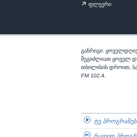
ᲡᲢᲣᲓᲘᲐ ᲕᲐᲨᲘᲜᲒᲢᲝᲜᲘ
ᲔᲙᲝᲜᲝᲛᲘᲙᲐ
ფლეერი
ᲯᲐᲜᲛᲠᲗᲔᲚᲝᲑᲐ
ᲛᲔᲪᲜᲘᲔᲠᲔᲑᲐ
ᲘᲜᲢᲔᲠᲕᲘᲣ
ᲙᲣᲚᲢᲣᲠᲐ
განრიგი: ყოველდღიუ
ᲒᲐᲚᲘᲚᲔᲝ
შეგიძლიათ ყოველ დღე,
თბილისის დროით, ს
ᲓᲔᲖᲘᲜᲤᲝᲠᲛᲐᲪᲘᲐ
FM 102.4.
ᲢᲕ ᲞᲠᲝᲒᲠᲐᲛᲔᲑᲘ
ᲠᲐᲓᲘᲝ ᲞᲠᲝᲒᲠᲐ