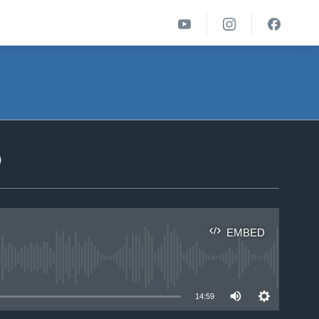
ა
EMBED
able
14:59