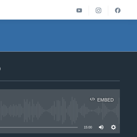
ა
EMBED
able
15:00