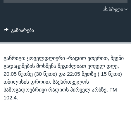
ᲡᲢᲣᲓᲘᲐ ᲕᲐᲨᲘᲜᲒᲢᲝᲜᲘ
ᲔᲙᲝᲜᲝᲛᲘᲙᲐ
ბმული
Learning English
ᲯᲐᲜᲛᲠᲗᲔᲚᲝᲑᲐ
ᲗᲕᲐᲚᲘ ᲒᲕᲐᲓᲔᲕᲜᲔᲗ
ᲛᲔᲪᲜᲘᲔᲠᲔᲑᲐ
გაზიარება
ᲘᲜᲢᲔᲠᲕᲘᲣ
ᲙᲣᲚᲢᲣᲠᲐ
ენები
განრიგი: ყოველდღიური -რადიო ეთერით, ჩვენი
ᲒᲐᲚᲘᲚᲔᲝ
გადაცემების მოსმენა შეგიძლიათ ყოველ დღე,
ᲓᲔᲖᲘᲜᲤᲝᲠᲛᲐᲪᲘᲐ
20:05 წუთზე (30 წუთი) და 22:05 წუთზე ( 15 წუთი)
თბილისის დროით, საქართველოს
საზოგადოებრივი რადიოს პირველ არხზე, FM
102.4.