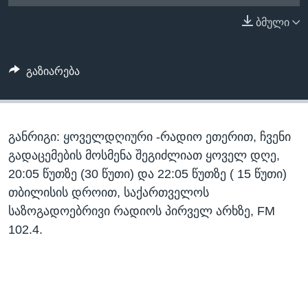
ᲡᲢᲣᲓᲘᲐ ᲕᲐᲨᲘᲜᲒᲢᲝᲜᲘ
ᲔᲙᲝᲜᲝᲛᲘᲙᲐ
ბმული
Learning English
ᲯᲐᲜᲛᲠᲗᲔᲚᲝᲑᲐ
ᲗᲕᲐᲚᲘ ᲒᲕᲐᲓᲔᲕᲜᲔᲗ
ᲛᲔᲪᲜᲘᲔᲠᲔᲑᲐ
გაზიარება
ᲘᲜᲢᲔᲠᲕᲘᲣ
ᲙᲣᲚᲢᲣᲠᲐ
ენები
განრიგი: ყოველდღიური -რადიო ეთერით, ჩვენი
ᲒᲐᲚᲘᲚᲔᲝ
გადაცემების მოსმენა შეგიძლიათ ყოველ დღე,
ᲓᲔᲖᲘᲜᲤᲝᲠᲛᲐᲪᲘᲐ
20:05 წუთზე (30 წუთი) და 22:05 წუთზე ( 15 წუთი)
თბილისის დროით, საქართველოს
საზოგადოებრივი რადიოს პირველ არხზე, FM
102.4.