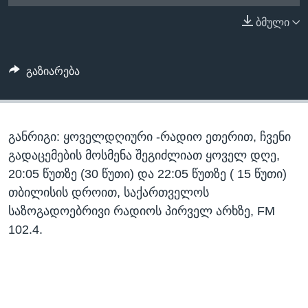
ᲡᲢᲣᲓᲘᲐ ᲕᲐᲨᲘᲜᲒᲢᲝᲜᲘ
ᲔᲙᲝᲜᲝᲛᲘᲙᲐ
ბმული
Learning English
ᲯᲐᲜᲛᲠᲗᲔᲚᲝᲑᲐ
ᲗᲕᲐᲚᲘ ᲒᲕᲐᲓᲔᲕᲜᲔᲗ
ᲛᲔᲪᲜᲘᲔᲠᲔᲑᲐ
გაზიარება
ᲘᲜᲢᲔᲠᲕᲘᲣ
ᲙᲣᲚᲢᲣᲠᲐ
ენები
განრიგი: ყოველდღიური -რადიო ეთერით, ჩვენი
ᲒᲐᲚᲘᲚᲔᲝ
გადაცემების მოსმენა შეგიძლიათ ყოველ დღე,
ᲓᲔᲖᲘᲜᲤᲝᲠᲛᲐᲪᲘᲐ
20:05 წუთზე (30 წუთი) და 22:05 წუთზე ( 15 წუთი)
თბილისის დროით, საქართველოს
საზოგადოებრივი რადიოს პირველ არხზე, FM
102.4.