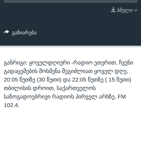
ᲡᲢᲣᲓᲘᲐ ᲕᲐᲨᲘᲜᲒᲢᲝᲜᲘ
ᲔᲙᲝᲜᲝᲛᲘᲙᲐ
ბმული
Learning English
ᲯᲐᲜᲛᲠᲗᲔᲚᲝᲑᲐ
ᲗᲕᲐᲚᲘ ᲒᲕᲐᲓᲔᲕᲜᲔᲗ
ᲛᲔᲪᲜᲘᲔᲠᲔᲑᲐ
გაზიარება
ᲘᲜᲢᲔᲠᲕᲘᲣ
ᲙᲣᲚᲢᲣᲠᲐ
ენები
განრიგი: ყოველდღიური -რადიო ეთერით, ჩვენი
ᲒᲐᲚᲘᲚᲔᲝ
გადაცემების მოსმენა შეგიძლიათ ყოველ დღე,
ᲓᲔᲖᲘᲜᲤᲝᲠᲛᲐᲪᲘᲐ
20:05 წუთზე (30 წუთი) და 22:05 წუთზე ( 15 წუთი)
თბილისის დროით, საქართველოს
საზოგადოებრივი რადიოს პირველ არხზე, FM
102.4.