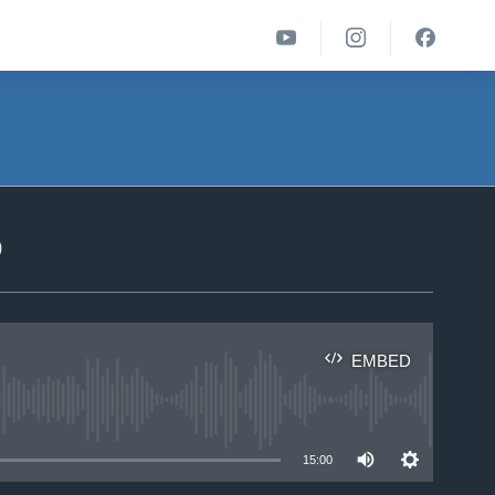
ა
EMBED
able
15:00