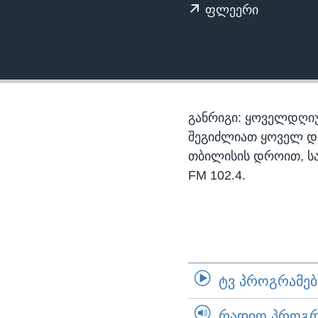
ᲡᲢᲣᲓᲘᲐ ᲕᲐᲨᲘᲜᲒᲢᲝᲜᲘ
ᲔᲙᲝᲜᲝᲛᲘᲙᲐ
ფლეერი
ᲯᲐᲜᲛᲠᲗᲔᲚᲝᲑᲐ
ᲛᲔᲪᲜᲘᲔᲠᲔᲑᲐ
ᲘᲜᲢᲔᲠᲕᲘᲣ
ᲙᲣᲚᲢᲣᲠᲐ
განრიგი: ყოველდღიუ
ᲒᲐᲚᲘᲚᲔᲝ
შეგიძლიათ ყოველ დღე,
თბილისის დროით, ს
ᲓᲔᲖᲘᲜᲤᲝᲠᲛᲐᲪᲘᲐ
FM 102.4.
ᲢᲕ ᲞᲠᲝᲒᲠᲐᲛᲔᲑᲘ
ᲠᲐᲓᲘᲝ ᲞᲠᲝᲒᲠᲐ