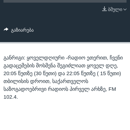
ᲡᲢᲣᲓᲘᲐ ᲕᲐᲨᲘᲜᲒᲢᲝᲜᲘ
ᲔᲙᲝᲜᲝᲛᲘᲙᲐ
ბმული
Learning English
ᲯᲐᲜᲛᲠᲗᲔᲚᲝᲑᲐ
ᲗᲕᲐᲚᲘ ᲒᲕᲐᲓᲔᲕᲜᲔᲗ
ᲛᲔᲪᲜᲘᲔᲠᲔᲑᲐ
გაზიარება
ᲘᲜᲢᲔᲠᲕᲘᲣ
ᲙᲣᲚᲢᲣᲠᲐ
ენები
განრიგი: ყოველდღიური -რადიო ეთერით, ჩვენი
ᲒᲐᲚᲘᲚᲔᲝ
გადაცემების მოსმენა შეგიძლიათ ყოველ დღე,
ᲓᲔᲖᲘᲜᲤᲝᲠᲛᲐᲪᲘᲐ
20:05 წუთზე (30 წუთი) და 22:05 წუთზე ( 15 წუთი)
თბილისის დროით, საქართველოს
საზოგადოებრივი რადიოს პირველ არხზე, FM
102.4.