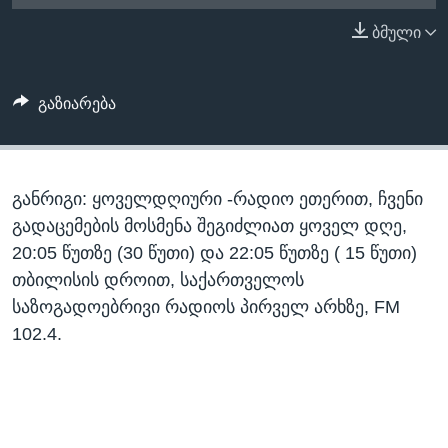
ᲡᲢᲣᲓᲘᲐ ᲕᲐᲨᲘᲜᲒᲢᲝᲜᲘ
ᲔᲙᲝᲜᲝᲛᲘᲙᲐ
ბმული
Learning English
ᲯᲐᲜᲛᲠᲗᲔᲚᲝᲑᲐ
ᲗᲕᲐᲚᲘ ᲒᲕᲐᲓᲔᲕᲜᲔᲗ
ᲛᲔᲪᲜᲘᲔᲠᲔᲑᲐ
გაზიარება
ᲘᲜᲢᲔᲠᲕᲘᲣ
ᲙᲣᲚᲢᲣᲠᲐ
ენები
განრიგი: ყოველდღიური -რადიო ეთერით, ჩვენი
ᲒᲐᲚᲘᲚᲔᲝ
გადაცემების მოსმენა შეგიძლიათ ყოველ დღე,
ᲓᲔᲖᲘᲜᲤᲝᲠᲛᲐᲪᲘᲐ
20:05 წუთზე (30 წუთი) და 22:05 წუთზე ( 15 წუთი)
თბილისის დროით, საქართველოს
საზოგადოებრივი რადიოს პირველ არხზე, FM
102.4.