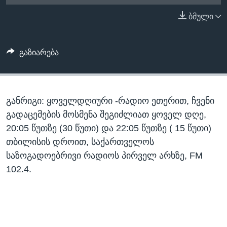
ᲡᲢᲣᲓᲘᲐ ᲕᲐᲨᲘᲜᲒᲢᲝᲜᲘ
ᲔᲙᲝᲜᲝᲛᲘᲙᲐ
ბმული
Learning English
ᲯᲐᲜᲛᲠᲗᲔᲚᲝᲑᲐ
ᲗᲕᲐᲚᲘ ᲒᲕᲐᲓᲔᲕᲜᲔᲗ
ᲛᲔᲪᲜᲘᲔᲠᲔᲑᲐ
გაზიარება
ᲘᲜᲢᲔᲠᲕᲘᲣ
ᲙᲣᲚᲢᲣᲠᲐ
ენები
განრიგი: ყოველდღიური -რადიო ეთერით, ჩვენი
ᲒᲐᲚᲘᲚᲔᲝ
გადაცემების მოსმენა შეგიძლიათ ყოველ დღე,
ᲓᲔᲖᲘᲜᲤᲝᲠᲛᲐᲪᲘᲐ
20:05 წუთზე (30 წუთი) და 22:05 წუთზე ( 15 წუთი)
თბილისის დროით, საქართველოს
საზოგადოებრივი რადიოს პირველ არხზე, FM
102.4.