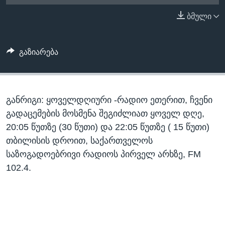
ᲡᲢᲣᲓᲘᲐ ᲕᲐᲨᲘᲜᲒᲢᲝᲜᲘ
ᲔᲙᲝᲜᲝᲛᲘᲙᲐ
ბმული
Learning English
ᲯᲐᲜᲛᲠᲗᲔᲚᲝᲑᲐ
ᲗᲕᲐᲚᲘ ᲒᲕᲐᲓᲔᲕᲜᲔᲗ
ᲛᲔᲪᲜᲘᲔᲠᲔᲑᲐ
გაზიარება
ᲘᲜᲢᲔᲠᲕᲘᲣ
ᲙᲣᲚᲢᲣᲠᲐ
ენები
განრიგი: ყოველდღიური -რადიო ეთერით, ჩვენი
ᲒᲐᲚᲘᲚᲔᲝ
გადაცემების მოსმენა შეგიძლიათ ყოველ დღე,
ᲓᲔᲖᲘᲜᲤᲝᲠᲛᲐᲪᲘᲐ
20:05 წუთზე (30 წუთი) და 22:05 წუთზე ( 15 წუთი)
თბილისის დროით, საქართველოს
საზოგადოებრივი რადიოს პირველ არხზე, FM
102.4.