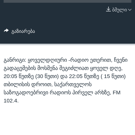
ᲡᲢᲣᲓᲘᲐ ᲕᲐᲨᲘᲜᲒᲢᲝᲜᲘ
ᲔᲙᲝᲜᲝᲛᲘᲙᲐ
ბმული
Learning English
ᲯᲐᲜᲛᲠᲗᲔᲚᲝᲑᲐ
ᲗᲕᲐᲚᲘ ᲒᲕᲐᲓᲔᲕᲜᲔᲗ
ᲛᲔᲪᲜᲘᲔᲠᲔᲑᲐ
გაზიარება
ᲘᲜᲢᲔᲠᲕᲘᲣ
ᲙᲣᲚᲢᲣᲠᲐ
ენები
განრიგი: ყოველდღიური -რადიო ეთერით, ჩვენი
ᲒᲐᲚᲘᲚᲔᲝ
გადაცემების მოსმენა შეგიძლიათ ყოველ დღე,
ᲓᲔᲖᲘᲜᲤᲝᲠᲛᲐᲪᲘᲐ
20:05 წუთზე (30 წუთი) და 22:05 წუთზე ( 15 წუთი)
თბილისის დროით, საქართველოს
საზოგადოებრივი რადიოს პირველ არხზე, FM
102.4.