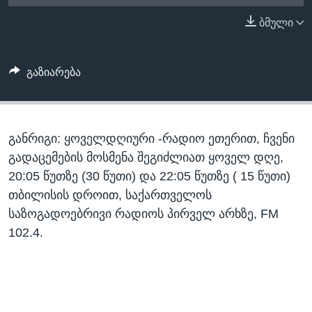
ᲡᲢᲣᲓᲘᲐ ᲕᲐᲨᲘᲜᲒᲢᲝᲜᲘ
ᲔᲙᲝᲜᲝᲛᲘᲙᲐ
ბმული
Learning English
ᲯᲐᲜᲛᲠᲗᲔᲚᲝᲑᲐ
ᲗᲕᲐᲚᲘ ᲒᲕᲐᲓᲔᲕᲜᲔᲗ
ᲛᲔᲪᲜᲘᲔᲠᲔᲑᲐ
გაზიარება
ᲘᲜᲢᲔᲠᲕᲘᲣ
ᲙᲣᲚᲢᲣᲠᲐ
ენები
განრიგი: ყოველდღიური -რადიო ეთერით, ჩვენი
ᲒᲐᲚᲘᲚᲔᲝ
გადაცემების მოსმენა შეგიძლიათ ყოველ დღე,
ᲓᲔᲖᲘᲜᲤᲝᲠᲛᲐᲪᲘᲐ
20:05 წუთზე (30 წუთი) და 22:05 წუთზე ( 15 წუთი)
თბილისის დროით, საქართველოს
საზოგადოებრივი რადიოს პირველ არხზე, FM
102.4.