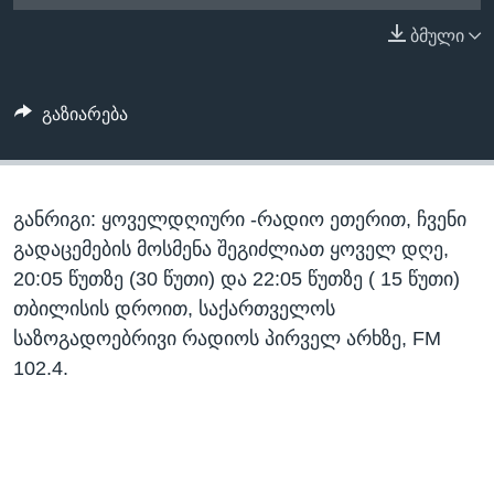
ᲡᲢᲣᲓᲘᲐ ᲕᲐᲨᲘᲜᲒᲢᲝᲜᲘ
ᲔᲙᲝᲜᲝᲛᲘᲙᲐ
ბმული
Learning English
ᲯᲐᲜᲛᲠᲗᲔᲚᲝᲑᲐ
ᲗᲕᲐᲚᲘ ᲒᲕᲐᲓᲔᲕᲜᲔᲗ
ᲛᲔᲪᲜᲘᲔᲠᲔᲑᲐ
გაზიარება
ᲘᲜᲢᲔᲠᲕᲘᲣ
ᲙᲣᲚᲢᲣᲠᲐ
ენები
განრიგი: ყოველდღიური -რადიო ეთერით, ჩვენი
ᲒᲐᲚᲘᲚᲔᲝ
გადაცემების მოსმენა შეგიძლიათ ყოველ დღე,
ᲓᲔᲖᲘᲜᲤᲝᲠᲛᲐᲪᲘᲐ
20:05 წუთზე (30 წუთი) და 22:05 წუთზე ( 15 წუთი)
თბილისის დროით, საქართველოს
საზოგადოებრივი რადიოს პირველ არხზე, FM
102.4.