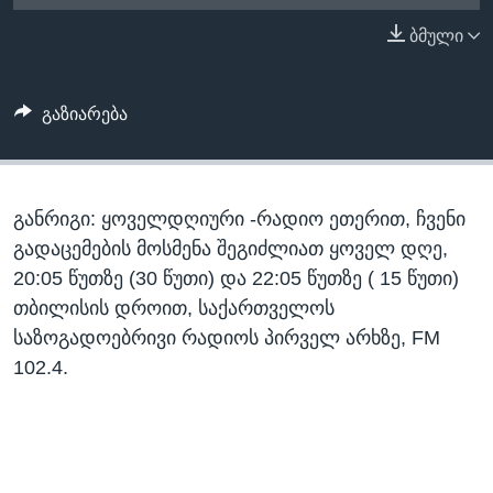
ᲡᲢᲣᲓᲘᲐ ᲕᲐᲨᲘᲜᲒᲢᲝᲜᲘ
ᲔᲙᲝᲜᲝᲛᲘᲙᲐ
ბმული
Learning English
ᲯᲐᲜᲛᲠᲗᲔᲚᲝᲑᲐ
ᲗᲕᲐᲚᲘ ᲒᲕᲐᲓᲔᲕᲜᲔᲗ
ᲛᲔᲪᲜᲘᲔᲠᲔᲑᲐ
გაზიარება
ᲘᲜᲢᲔᲠᲕᲘᲣ
ᲙᲣᲚᲢᲣᲠᲐ
ენები
განრიგი: ყოველდღიური -რადიო ეთერით, ჩვენი
ᲒᲐᲚᲘᲚᲔᲝ
გადაცემების მოსმენა შეგიძლიათ ყოველ დღე,
ᲓᲔᲖᲘᲜᲤᲝᲠᲛᲐᲪᲘᲐ
20:05 წუთზე (30 წუთი) და 22:05 წუთზე ( 15 წუთი)
თბილისის დროით, საქართველოს
საზოგადოებრივი რადიოს პირველ არხზე, FM
102.4.