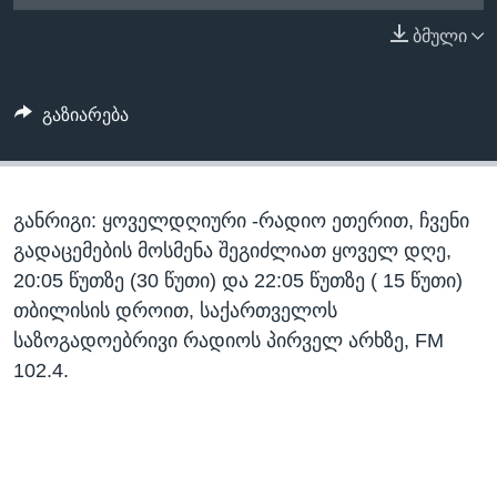
ᲡᲢᲣᲓᲘᲐ ᲕᲐᲨᲘᲜᲒᲢᲝᲜᲘ
ᲔᲙᲝᲜᲝᲛᲘᲙᲐ
ბმული
Learning English
ᲯᲐᲜᲛᲠᲗᲔᲚᲝᲑᲐ
ᲗᲕᲐᲚᲘ ᲒᲕᲐᲓᲔᲕᲜᲔᲗ
ᲛᲔᲪᲜᲘᲔᲠᲔᲑᲐ
გაზიარება
ᲘᲜᲢᲔᲠᲕᲘᲣ
ᲙᲣᲚᲢᲣᲠᲐ
ენები
განრიგი: ყოველდღიური -რადიო ეთერით, ჩვენი
ᲒᲐᲚᲘᲚᲔᲝ
გადაცემების მოსმენა შეგიძლიათ ყოველ დღე,
ᲓᲔᲖᲘᲜᲤᲝᲠᲛᲐᲪᲘᲐ
20:05 წუთზე (30 წუთი) და 22:05 წუთზე ( 15 წუთი)
თბილისის დროით, საქართველოს
საზოგადოებრივი რადიოს პირველ არხზე, FM
102.4.