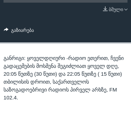
ᲡᲢᲣᲓᲘᲐ ᲕᲐᲨᲘᲜᲒᲢᲝᲜᲘ
ᲔᲙᲝᲜᲝᲛᲘᲙᲐ
ბმული
Learning English
ᲯᲐᲜᲛᲠᲗᲔᲚᲝᲑᲐ
ᲗᲕᲐᲚᲘ ᲒᲕᲐᲓᲔᲕᲜᲔᲗ
ᲛᲔᲪᲜᲘᲔᲠᲔᲑᲐ
გაზიარება
ᲘᲜᲢᲔᲠᲕᲘᲣ
ᲙᲣᲚᲢᲣᲠᲐ
ენები
განრიგი: ყოველდღიური -რადიო ეთერით, ჩვენი
ᲒᲐᲚᲘᲚᲔᲝ
გადაცემების მოსმენა შეგიძლიათ ყოველ დღე,
ᲓᲔᲖᲘᲜᲤᲝᲠᲛᲐᲪᲘᲐ
20:05 წუთზე (30 წუთი) და 22:05 წუთზე ( 15 წუთი)
თბილისის დროით, საქართველოს
საზოგადოებრივი რადიოს პირველ არხზე, FM
102.4.