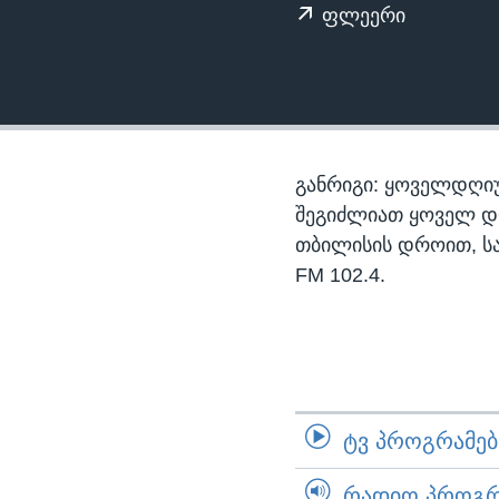
ᲡᲢᲣᲓᲘᲐ ᲕᲐᲨᲘᲜᲒᲢᲝᲜᲘ
ᲔᲙᲝᲜᲝᲛᲘᲙᲐ
ფლეერი
ᲯᲐᲜᲛᲠᲗᲔᲚᲝᲑᲐ
ᲛᲔᲪᲜᲘᲔᲠᲔᲑᲐ
ᲘᲜᲢᲔᲠᲕᲘᲣ
ᲙᲣᲚᲢᲣᲠᲐ
განრიგი: ყოველდღიუ
ᲒᲐᲚᲘᲚᲔᲝ
შეგიძლიათ ყოველ დღე,
თბილისის დროით, ს
ᲓᲔᲖᲘᲜᲤᲝᲠᲛᲐᲪᲘᲐ
FM 102.4.
ᲢᲕ ᲞᲠᲝᲒᲠᲐᲛᲔᲑᲘ
ᲠᲐᲓᲘᲝ ᲞᲠᲝᲒᲠᲐ