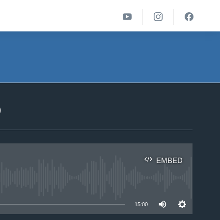
ა
EMBED
able
15:00