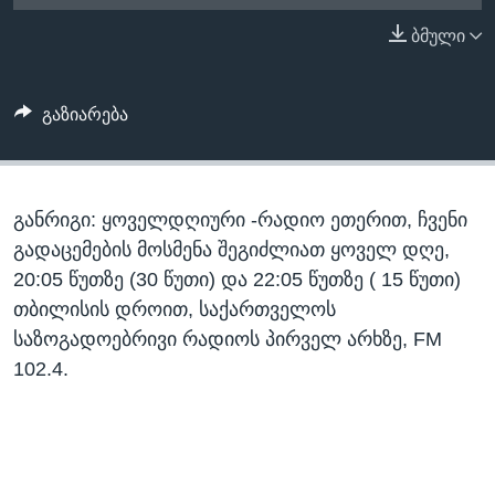
ᲡᲢᲣᲓᲘᲐ ᲕᲐᲨᲘᲜᲒᲢᲝᲜᲘ
ᲔᲙᲝᲜᲝᲛᲘᲙᲐ
ბმული
Learning English
ᲯᲐᲜᲛᲠᲗᲔᲚᲝᲑᲐ
ᲗᲕᲐᲚᲘ ᲒᲕᲐᲓᲔᲕᲜᲔᲗ
ᲛᲔᲪᲜᲘᲔᲠᲔᲑᲐ
გაზიარება
ᲘᲜᲢᲔᲠᲕᲘᲣ
ᲙᲣᲚᲢᲣᲠᲐ
ენები
განრიგი: ყოველდღიური -რადიო ეთერით, ჩვენი
ᲒᲐᲚᲘᲚᲔᲝ
გადაცემების მოსმენა შეგიძლიათ ყოველ დღე,
ᲓᲔᲖᲘᲜᲤᲝᲠᲛᲐᲪᲘᲐ
20:05 წუთზე (30 წუთი) და 22:05 წუთზე ( 15 წუთი)
თბილისის დროით, საქართველოს
საზოგადოებრივი რადიოს პირველ არხზე, FM
102.4.