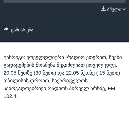
ᲡᲢᲣᲓᲘᲐ ᲕᲐᲨᲘᲜᲒᲢᲝᲜᲘ
ᲔᲙᲝᲜᲝᲛᲘᲙᲐ
ბმული
Learning English
ᲯᲐᲜᲛᲠᲗᲔᲚᲝᲑᲐ
ᲗᲕᲐᲚᲘ ᲒᲕᲐᲓᲔᲕᲜᲔᲗ
ᲛᲔᲪᲜᲘᲔᲠᲔᲑᲐ
გაზიარება
ᲘᲜᲢᲔᲠᲕᲘᲣ
ᲙᲣᲚᲢᲣᲠᲐ
ენები
განრიგი: ყოველდღიური -რადიო ეთერით, ჩვენი
ᲒᲐᲚᲘᲚᲔᲝ
გადაცემების მოსმენა შეგიძლიათ ყოველ დღე,
ᲓᲔᲖᲘᲜᲤᲝᲠᲛᲐᲪᲘᲐ
20:05 წუთზე (30 წუთი) და 22:05 წუთზე ( 15 წუთი)
თბილისის დროით, საქართველოს
საზოგადოებრივი რადიოს პირველ არხზე, FM
102.4.