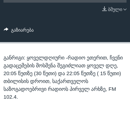
ᲡᲢᲣᲓᲘᲐ ᲕᲐᲨᲘᲜᲒᲢᲝᲜᲘ
ᲔᲙᲝᲜᲝᲛᲘᲙᲐ
ბმული
Learning English
ᲯᲐᲜᲛᲠᲗᲔᲚᲝᲑᲐ
ᲗᲕᲐᲚᲘ ᲒᲕᲐᲓᲔᲕᲜᲔᲗ
ᲛᲔᲪᲜᲘᲔᲠᲔᲑᲐ
გაზიარება
ᲘᲜᲢᲔᲠᲕᲘᲣ
ᲙᲣᲚᲢᲣᲠᲐ
ენები
განრიგი: ყოველდღიური -რადიო ეთერით, ჩვენი
ᲒᲐᲚᲘᲚᲔᲝ
გადაცემების მოსმენა შეგიძლიათ ყოველ დღე,
ᲓᲔᲖᲘᲜᲤᲝᲠᲛᲐᲪᲘᲐ
20:05 წუთზე (30 წუთი) და 22:05 წუთზე ( 15 წუთი)
თბილისის დროით, საქართველოს
საზოგადოებრივი რადიოს პირველ არხზე, FM
102.4.