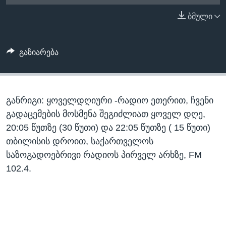
ᲡᲢᲣᲓᲘᲐ ᲕᲐᲨᲘᲜᲒᲢᲝᲜᲘ
ᲔᲙᲝᲜᲝᲛᲘᲙᲐ
ბმული
Learning English
ᲯᲐᲜᲛᲠᲗᲔᲚᲝᲑᲐ
ᲗᲕᲐᲚᲘ ᲒᲕᲐᲓᲔᲕᲜᲔᲗ
ᲛᲔᲪᲜᲘᲔᲠᲔᲑᲐ
გაზიარება
ᲘᲜᲢᲔᲠᲕᲘᲣ
ᲙᲣᲚᲢᲣᲠᲐ
ენები
განრიგი: ყოველდღიური -რადიო ეთერით, ჩვენი
ᲒᲐᲚᲘᲚᲔᲝ
გადაცემების მოსმენა შეგიძლიათ ყოველ დღე,
ᲓᲔᲖᲘᲜᲤᲝᲠᲛᲐᲪᲘᲐ
20:05 წუთზე (30 წუთი) და 22:05 წუთზე ( 15 წუთი)
თბილისის დროით, საქართველოს
საზოგადოებრივი რადიოს პირველ არხზე, FM
102.4.