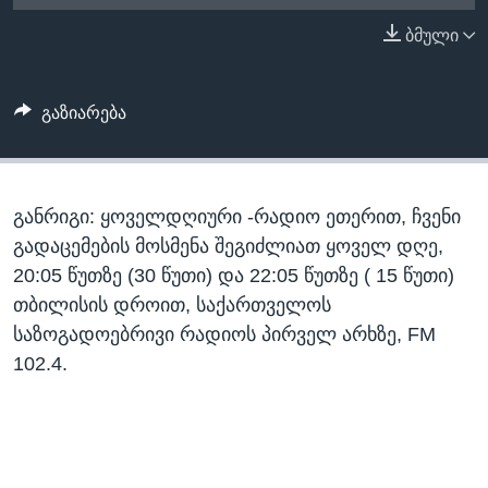
ᲡᲢᲣᲓᲘᲐ ᲕᲐᲨᲘᲜᲒᲢᲝᲜᲘ
ᲔᲙᲝᲜᲝᲛᲘᲙᲐ
ბმული
Learning English
ᲯᲐᲜᲛᲠᲗᲔᲚᲝᲑᲐ
ᲗᲕᲐᲚᲘ ᲒᲕᲐᲓᲔᲕᲜᲔᲗ
ᲛᲔᲪᲜᲘᲔᲠᲔᲑᲐ
გაზიარება
ᲘᲜᲢᲔᲠᲕᲘᲣ
ᲙᲣᲚᲢᲣᲠᲐ
ენები
განრიგი: ყოველდღიური -რადიო ეთერით, ჩვენი
ᲒᲐᲚᲘᲚᲔᲝ
გადაცემების მოსმენა შეგიძლიათ ყოველ დღე,
ᲓᲔᲖᲘᲜᲤᲝᲠᲛᲐᲪᲘᲐ
20:05 წუთზე (30 წუთი) და 22:05 წუთზე ( 15 წუთი)
თბილისის დროით, საქართველოს
საზოგადოებრივი რადიოს პირველ არხზე, FM
102.4.