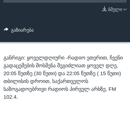
ᲡᲢᲣᲓᲘᲐ ᲕᲐᲨᲘᲜᲒᲢᲝᲜᲘ
ᲔᲙᲝᲜᲝᲛᲘᲙᲐ
ბმული
Learning English
ᲯᲐᲜᲛᲠᲗᲔᲚᲝᲑᲐ
ᲗᲕᲐᲚᲘ ᲒᲕᲐᲓᲔᲕᲜᲔᲗ
ᲛᲔᲪᲜᲘᲔᲠᲔᲑᲐ
გაზიარება
ᲘᲜᲢᲔᲠᲕᲘᲣ
ᲙᲣᲚᲢᲣᲠᲐ
ენები
განრიგი: ყოველდღიური -რადიო ეთერით, ჩვენი
ᲒᲐᲚᲘᲚᲔᲝ
გადაცემების მოსმენა შეგიძლიათ ყოველ დღე,
ᲓᲔᲖᲘᲜᲤᲝᲠᲛᲐᲪᲘᲐ
20:05 წუთზე (30 წუთი) და 22:05 წუთზე ( 15 წუთი)
თბილისის დროით, საქართველოს
საზოგადოებრივი რადიოს პირველ არხზე, FM
102.4.