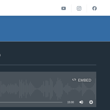
ა
EMBED
able
15:00