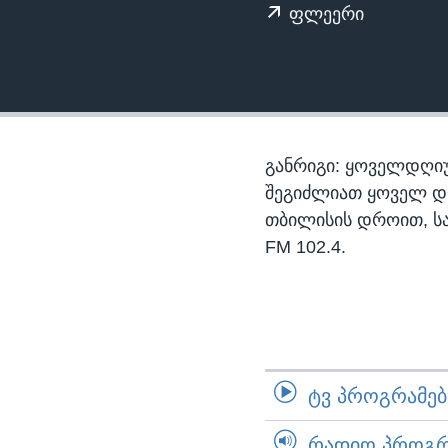
ᲡᲢᲣᲓᲘᲐ ᲕᲐᲨᲘᲜᲒᲢᲝᲜᲘ
ᲔᲙᲝᲜᲝᲛᲘᲙᲐ
ფლეერი
ᲯᲐᲜᲛᲠᲗᲔᲚᲝᲑᲐ
ᲛᲔᲪᲜᲘᲔᲠᲔᲑᲐ
ᲘᲜᲢᲔᲠᲕᲘᲣ
ᲙᲣᲚᲢᲣᲠᲐ
განრიგი: ყოველდღიუ
ᲒᲐᲚᲘᲚᲔᲝ
შეგიძლიათ ყოველ დღე,
თბილისის დროით, ს
ᲓᲔᲖᲘᲜᲤᲝᲠᲛᲐᲪᲘᲐ
FM 102.4.
ᲢᲕ ᲞᲠᲝᲒᲠᲐᲛᲔᲑᲘ
ᲠᲐᲓᲘᲝ ᲞᲠᲝᲒᲠᲐ