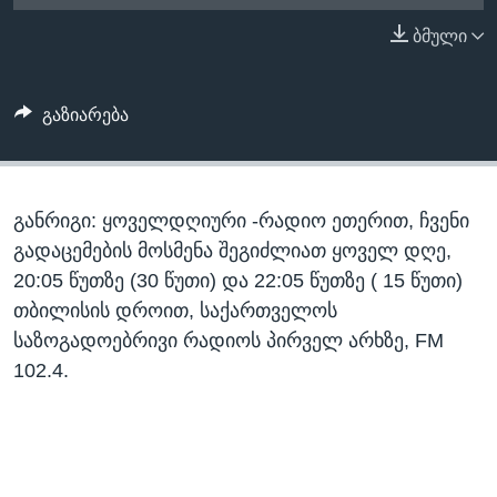
ᲡᲢᲣᲓᲘᲐ ᲕᲐᲨᲘᲜᲒᲢᲝᲜᲘ
ᲔᲙᲝᲜᲝᲛᲘᲙᲐ
ბმული
Learning English
ᲯᲐᲜᲛᲠᲗᲔᲚᲝᲑᲐ
ᲗᲕᲐᲚᲘ ᲒᲕᲐᲓᲔᲕᲜᲔᲗ
ᲛᲔᲪᲜᲘᲔᲠᲔᲑᲐ
გაზიარება
ᲘᲜᲢᲔᲠᲕᲘᲣ
ᲙᲣᲚᲢᲣᲠᲐ
ენები
განრიგი: ყოველდღიური -რადიო ეთერით, ჩვენი
ᲒᲐᲚᲘᲚᲔᲝ
გადაცემების მოსმენა შეგიძლიათ ყოველ დღე,
ᲓᲔᲖᲘᲜᲤᲝᲠᲛᲐᲪᲘᲐ
20:05 წუთზე (30 წუთი) და 22:05 წუთზე ( 15 წუთი)
თბილისის დროით, საქართველოს
საზოგადოებრივი რადიოს პირველ არხზე, FM
102.4.