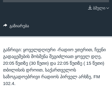
ᲡᲢᲣᲓᲘᲐ ᲕᲐᲨᲘᲜᲒᲢᲝᲜᲘ
ᲔᲙᲝᲜᲝᲛᲘᲙᲐ
ბმული
Learning English
ᲯᲐᲜᲛᲠᲗᲔᲚᲝᲑᲐ
ᲗᲕᲐᲚᲘ ᲒᲕᲐᲓᲔᲕᲜᲔᲗ
ᲛᲔᲪᲜᲘᲔᲠᲔᲑᲐ
გაზიარება
ᲘᲜᲢᲔᲠᲕᲘᲣ
ᲙᲣᲚᲢᲣᲠᲐ
ენები
განრიგი: ყოველდღიური -რადიო ეთერით, ჩვენი
ᲒᲐᲚᲘᲚᲔᲝ
გადაცემების მოსმენა შეგიძლიათ ყოველ დღე,
ᲓᲔᲖᲘᲜᲤᲝᲠᲛᲐᲪᲘᲐ
20:05 წუთზე (30 წუთი) და 22:05 წუთზე ( 15 წუთი)
თბილისის დროით, საქართველოს
საზოგადოებრივი რადიოს პირველ არხზე, FM
102.4.