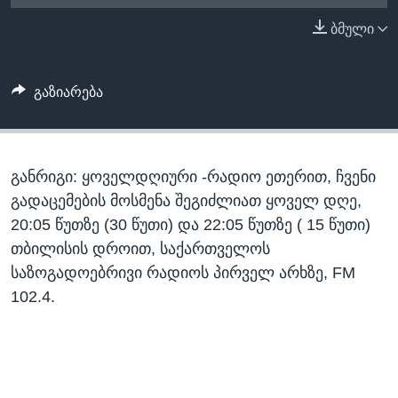
ᲡᲢᲣᲓᲘᲐ ᲕᲐᲨᲘᲜᲒᲢᲝᲜᲘ
ᲔᲙᲝᲜᲝᲛᲘᲙᲐ
ბმული
Learning English
ᲯᲐᲜᲛᲠᲗᲔᲚᲝᲑᲐ
ᲗᲕᲐᲚᲘ ᲒᲕᲐᲓᲔᲕᲜᲔᲗ
ᲛᲔᲪᲜᲘᲔᲠᲔᲑᲐ
გაზიარება
ᲘᲜᲢᲔᲠᲕᲘᲣ
ᲙᲣᲚᲢᲣᲠᲐ
ენები
განრიგი: ყოველდღიური -რადიო ეთერით, ჩვენი
ᲒᲐᲚᲘᲚᲔᲝ
გადაცემების მოსმენა შეგიძლიათ ყოველ დღე,
ᲓᲔᲖᲘᲜᲤᲝᲠᲛᲐᲪᲘᲐ
20:05 წუთზე (30 წუთი) და 22:05 წუთზე ( 15 წუთი)
თბილისის დროით, საქართველოს
საზოგადოებრივი რადიოს პირველ არხზე, FM
102.4.