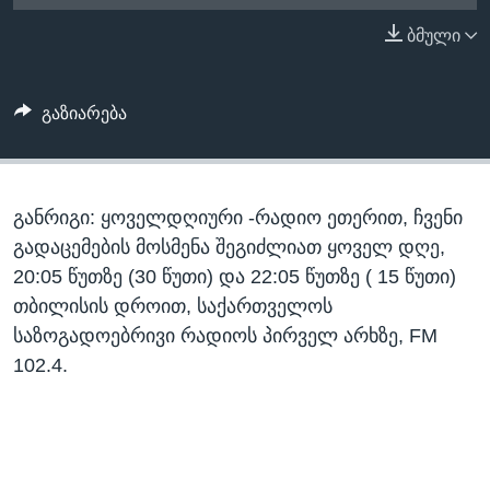
ᲡᲢᲣᲓᲘᲐ ᲕᲐᲨᲘᲜᲒᲢᲝᲜᲘ
ᲔᲙᲝᲜᲝᲛᲘᲙᲐ
ბმული
Learning English
ᲯᲐᲜᲛᲠᲗᲔᲚᲝᲑᲐ
ᲗᲕᲐᲚᲘ ᲒᲕᲐᲓᲔᲕᲜᲔᲗ
ᲛᲔᲪᲜᲘᲔᲠᲔᲑᲐ
გაზიარება
ᲘᲜᲢᲔᲠᲕᲘᲣ
ᲙᲣᲚᲢᲣᲠᲐ
ენები
განრიგი: ყოველდღიური -რადიო ეთერით, ჩვენი
ᲒᲐᲚᲘᲚᲔᲝ
გადაცემების მოსმენა შეგიძლიათ ყოველ დღე,
ᲓᲔᲖᲘᲜᲤᲝᲠᲛᲐᲪᲘᲐ
20:05 წუთზე (30 წუთი) და 22:05 წუთზე ( 15 წუთი)
თბილისის დროით, საქართველოს
საზოგადოებრივი რადიოს პირველ არხზე, FM
102.4.