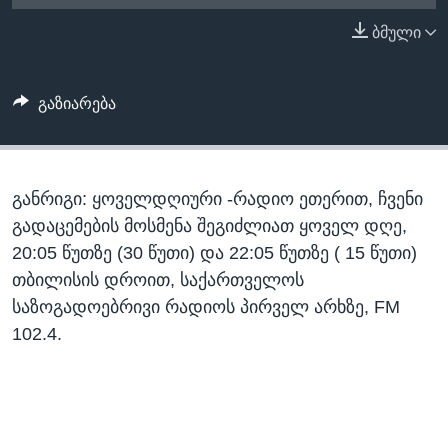
ᲡᲢᲣᲓᲘᲐ ᲕᲐᲨᲘᲜᲒᲢᲝᲜᲘ
ᲔᲙᲝᲜᲝᲛᲘᲙᲐ
ბმული
Learning English
ᲯᲐᲜᲛᲠᲗᲔᲚᲝᲑᲐ
ᲗᲕᲐᲚᲘ ᲒᲕᲐᲓᲔᲕᲜᲔᲗ
ᲛᲔᲪᲜᲘᲔᲠᲔᲑᲐ
გაზიარება
ᲘᲜᲢᲔᲠᲕᲘᲣ
ᲙᲣᲚᲢᲣᲠᲐ
ენები
განრიგი: ყოველდღიური -რადიო ეთერით, ჩვენი
ᲒᲐᲚᲘᲚᲔᲝ
გადაცემების მოსმენა შეგიძლიათ ყოველ დღე,
ᲓᲔᲖᲘᲜᲤᲝᲠᲛᲐᲪᲘᲐ
20:05 წუთზე (30 წუთი) და 22:05 წუთზე ( 15 წუთი)
თბილისის დროით, საქართველოს
საზოგადოებრივი რადიოს პირველ არხზე, FM
102.4.