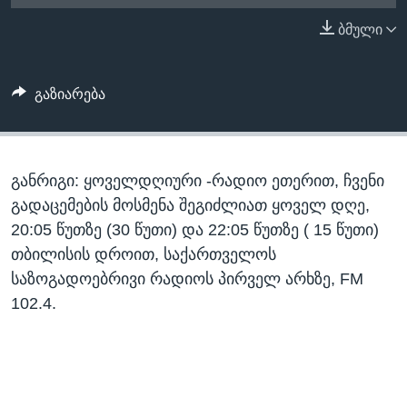
ᲡᲢᲣᲓᲘᲐ ᲕᲐᲨᲘᲜᲒᲢᲝᲜᲘ
ᲔᲙᲝᲜᲝᲛᲘᲙᲐ
ბმული
Learning English
ᲯᲐᲜᲛᲠᲗᲔᲚᲝᲑᲐ
ᲗᲕᲐᲚᲘ ᲒᲕᲐᲓᲔᲕᲜᲔᲗ
ᲛᲔᲪᲜᲘᲔᲠᲔᲑᲐ
გაზიარება
ᲘᲜᲢᲔᲠᲕᲘᲣ
ᲙᲣᲚᲢᲣᲠᲐ
ენები
განრიგი: ყოველდღიური -რადიო ეთერით, ჩვენი
ᲒᲐᲚᲘᲚᲔᲝ
გადაცემების მოსმენა შეგიძლიათ ყოველ დღე,
ᲓᲔᲖᲘᲜᲤᲝᲠᲛᲐᲪᲘᲐ
20:05 წუთზე (30 წუთი) და 22:05 წუთზე ( 15 წუთი)
თბილისის დროით, საქართველოს
საზოგადოებრივი რადიოს პირველ არხზე, FM
102.4.