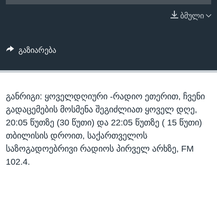
ᲡᲢᲣᲓᲘᲐ ᲕᲐᲨᲘᲜᲒᲢᲝᲜᲘ
ᲔᲙᲝᲜᲝᲛᲘᲙᲐ
ბმული
Learning English
ᲯᲐᲜᲛᲠᲗᲔᲚᲝᲑᲐ
ᲗᲕᲐᲚᲘ ᲒᲕᲐᲓᲔᲕᲜᲔᲗ
ᲛᲔᲪᲜᲘᲔᲠᲔᲑᲐ
გაზიარება
ᲘᲜᲢᲔᲠᲕᲘᲣ
ᲙᲣᲚᲢᲣᲠᲐ
ენები
განრიგი: ყოველდღიური -რადიო ეთერით, ჩვენი
ᲒᲐᲚᲘᲚᲔᲝ
გადაცემების მოსმენა შეგიძლიათ ყოველ დღე,
ᲓᲔᲖᲘᲜᲤᲝᲠᲛᲐᲪᲘᲐ
20:05 წუთზე (30 წუთი) და 22:05 წუთზე ( 15 წუთი)
თბილისის დროით, საქართველოს
საზოგადოებრივი რადიოს პირველ არხზე, FM
102.4.