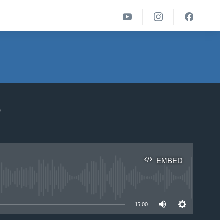
ა
EMBED
able
15:00