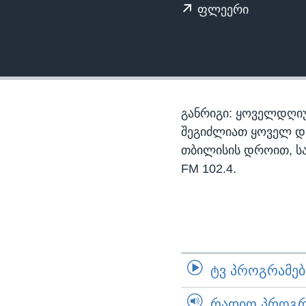
ᲡᲢᲣᲓᲘᲐ ᲕᲐᲨᲘᲜᲒᲢᲝᲜᲘ
ᲔᲙᲝᲜᲝᲛᲘᲙᲐ
ფლეერი
ᲯᲐᲜᲛᲠᲗᲔᲚᲝᲑᲐ
ᲛᲔᲪᲜᲘᲔᲠᲔᲑᲐ
ᲘᲜᲢᲔᲠᲕᲘᲣ
ᲙᲣᲚᲢᲣᲠᲐ
განრიგი: ყოველდღიუ
ᲒᲐᲚᲘᲚᲔᲝ
შეგიძლიათ ყოველ დღე,
თბილისის დროით, ს
ᲓᲔᲖᲘᲜᲤᲝᲠᲛᲐᲪᲘᲐ
FM 102.4.
ᲢᲕ ᲞᲠᲝᲒᲠᲐᲛᲔᲑᲘ
ᲠᲐᲓᲘᲝ ᲞᲠᲝᲒᲠᲐ