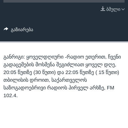
ᲡᲢᲣᲓᲘᲐ ᲕᲐᲨᲘᲜᲒᲢᲝᲜᲘ
ᲔᲙᲝᲜᲝᲛᲘᲙᲐ
ბმული
Learning English
ᲯᲐᲜᲛᲠᲗᲔᲚᲝᲑᲐ
ᲗᲕᲐᲚᲘ ᲒᲕᲐᲓᲔᲕᲜᲔᲗ
ᲛᲔᲪᲜᲘᲔᲠᲔᲑᲐ
გაზიარება
ᲘᲜᲢᲔᲠᲕᲘᲣ
ᲙᲣᲚᲢᲣᲠᲐ
ენები
განრიგი: ყოველდღიური -რადიო ეთერით, ჩვენი
ᲒᲐᲚᲘᲚᲔᲝ
გადაცემების მოსმენა შეგიძლიათ ყოველ დღე,
ᲓᲔᲖᲘᲜᲤᲝᲠᲛᲐᲪᲘᲐ
20:05 წუთზე (30 წუთი) და 22:05 წუთზე ( 15 წუთი)
თბილისის დროით, საქართველოს
საზოგადოებრივი რადიოს პირველ არხზე, FM
102.4.