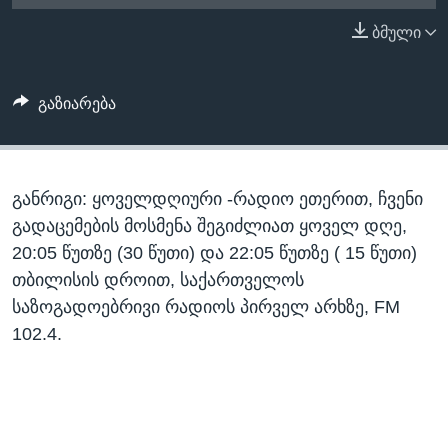
ᲡᲢᲣᲓᲘᲐ ᲕᲐᲨᲘᲜᲒᲢᲝᲜᲘ
ᲔᲙᲝᲜᲝᲛᲘᲙᲐ
ბმული
Learning English
ᲯᲐᲜᲛᲠᲗᲔᲚᲝᲑᲐ
ᲗᲕᲐᲚᲘ ᲒᲕᲐᲓᲔᲕᲜᲔᲗ
ᲛᲔᲪᲜᲘᲔᲠᲔᲑᲐ
გაზიარება
ᲘᲜᲢᲔᲠᲕᲘᲣ
ᲙᲣᲚᲢᲣᲠᲐ
ენები
განრიგი: ყოველდღიური -რადიო ეთერით, ჩვენი
ᲒᲐᲚᲘᲚᲔᲝ
გადაცემების მოსმენა შეგიძლიათ ყოველ დღე,
ᲓᲔᲖᲘᲜᲤᲝᲠᲛᲐᲪᲘᲐ
20:05 წუთზე (30 წუთი) და 22:05 წუთზე ( 15 წუთი)
თბილისის დროით, საქართველოს
საზოგადოებრივი რადიოს პირველ არხზე, FM
102.4.