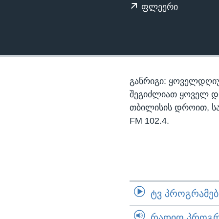
ᲡᲢᲣᲓᲘᲐ ᲕᲐᲨᲘᲜᲒᲢᲝᲜᲘ
ᲔᲙᲝᲜᲝᲛᲘᲙᲐ
ფლეერი
ᲯᲐᲜᲛᲠᲗᲔᲚᲝᲑᲐ
ᲛᲔᲪᲜᲘᲔᲠᲔᲑᲐ
ᲘᲜᲢᲔᲠᲕᲘᲣ
ᲙᲣᲚᲢᲣᲠᲐ
განრიგი: ყოველდღიუ
ᲒᲐᲚᲘᲚᲔᲝ
შეგიძლიათ ყოველ დღე,
თბილისის დროით, ს
ᲓᲔᲖᲘᲜᲤᲝᲠᲛᲐᲪᲘᲐ
FM 102.4.
ᲢᲕ ᲞᲠᲝᲒᲠᲐᲛᲔᲑᲘ
ᲠᲐᲓᲘᲝ ᲞᲠᲝᲒᲠᲐ