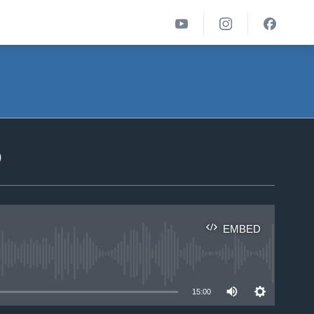
ა
EMBED
able
15:00