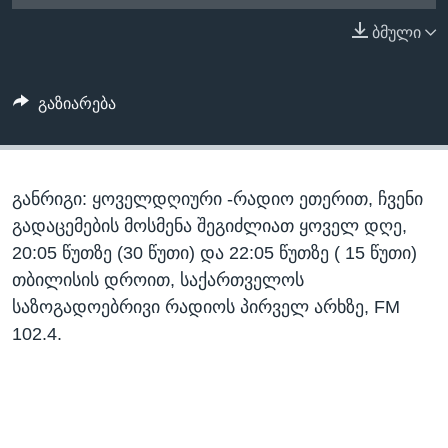
ᲡᲢᲣᲓᲘᲐ ᲕᲐᲨᲘᲜᲒᲢᲝᲜᲘ
ᲔᲙᲝᲜᲝᲛᲘᲙᲐ
ბმული
Learning English
ᲯᲐᲜᲛᲠᲗᲔᲚᲝᲑᲐ
ᲗᲕᲐᲚᲘ ᲒᲕᲐᲓᲔᲕᲜᲔᲗ
ᲛᲔᲪᲜᲘᲔᲠᲔᲑᲐ
გაზიარება
ᲘᲜᲢᲔᲠᲕᲘᲣ
ᲙᲣᲚᲢᲣᲠᲐ
ენები
განრიგი: ყოველდღიური -რადიო ეთერით, ჩვენი
ᲒᲐᲚᲘᲚᲔᲝ
გადაცემების მოსმენა შეგიძლიათ ყოველ დღე,
ᲓᲔᲖᲘᲜᲤᲝᲠᲛᲐᲪᲘᲐ
20:05 წუთზე (30 წუთი) და 22:05 წუთზე ( 15 წუთი)
თბილისის დროით, საქართველოს
საზოგადოებრივი რადიოს პირველ არხზე, FM
102.4.