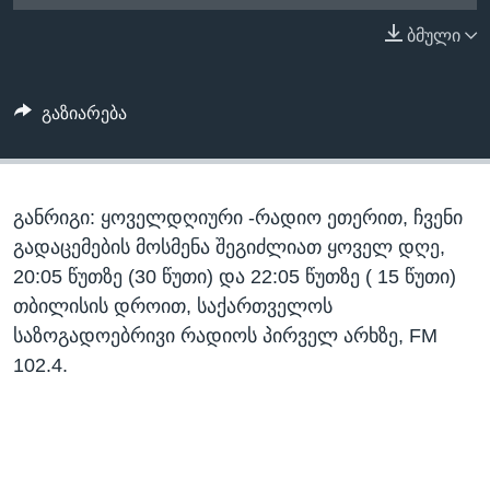
ᲡᲢᲣᲓᲘᲐ ᲕᲐᲨᲘᲜᲒᲢᲝᲜᲘ
ᲔᲙᲝᲜᲝᲛᲘᲙᲐ
ბმული
Learning English
ᲯᲐᲜᲛᲠᲗᲔᲚᲝᲑᲐ
ᲗᲕᲐᲚᲘ ᲒᲕᲐᲓᲔᲕᲜᲔᲗ
ᲛᲔᲪᲜᲘᲔᲠᲔᲑᲐ
გაზიარება
ᲘᲜᲢᲔᲠᲕᲘᲣ
ᲙᲣᲚᲢᲣᲠᲐ
ენები
განრიგი: ყოველდღიური -რადიო ეთერით, ჩვენი
ᲒᲐᲚᲘᲚᲔᲝ
გადაცემების მოსმენა შეგიძლიათ ყოველ დღე,
ᲓᲔᲖᲘᲜᲤᲝᲠᲛᲐᲪᲘᲐ
20:05 წუთზე (30 წუთი) და 22:05 წუთზე ( 15 წუთი)
თბილისის დროით, საქართველოს
საზოგადოებრივი რადიოს პირველ არხზე, FM
102.4.