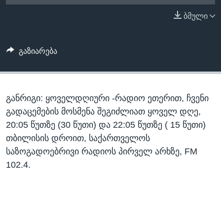
ᲡᲢᲣᲓᲘᲐ ᲕᲐᲨᲘᲜᲒᲢᲝᲜᲘ
ᲔᲙᲝᲜᲝᲛᲘᲙᲐ
ბმული
Learning English
ᲯᲐᲜᲛᲠᲗᲔᲚᲝᲑᲐ
ᲗᲕᲐᲚᲘ ᲒᲕᲐᲓᲔᲕᲜᲔᲗ
ᲛᲔᲪᲜᲘᲔᲠᲔᲑᲐ
გაზიარება
ᲘᲜᲢᲔᲠᲕᲘᲣ
ᲙᲣᲚᲢᲣᲠᲐ
ენები
განრიგი: ყოველდღიური -რადიო ეთერით, ჩვენი
ᲒᲐᲚᲘᲚᲔᲝ
გადაცემების მოსმენა შეგიძლიათ ყოველ დღე,
ᲓᲔᲖᲘᲜᲤᲝᲠᲛᲐᲪᲘᲐ
20:05 წუთზე (30 წუთი) და 22:05 წუთზე ( 15 წუთი)
თბილისის დროით, საქართველოს
საზოგადოებრივი რადიოს პირველ არხზე, FM
102.4.