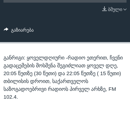
ᲡᲢᲣᲓᲘᲐ ᲕᲐᲨᲘᲜᲒᲢᲝᲜᲘ
ᲔᲙᲝᲜᲝᲛᲘᲙᲐ
ბმული
Learning English
ᲯᲐᲜᲛᲠᲗᲔᲚᲝᲑᲐ
ᲗᲕᲐᲚᲘ ᲒᲕᲐᲓᲔᲕᲜᲔᲗ
ᲛᲔᲪᲜᲘᲔᲠᲔᲑᲐ
გაზიარება
ᲘᲜᲢᲔᲠᲕᲘᲣ
ᲙᲣᲚᲢᲣᲠᲐ
ენები
განრიგი: ყოველდღიური -რადიო ეთერით, ჩვენი
ᲒᲐᲚᲘᲚᲔᲝ
გადაცემების მოსმენა შეგიძლიათ ყოველ დღე,
ᲓᲔᲖᲘᲜᲤᲝᲠᲛᲐᲪᲘᲐ
20:05 წუთზე (30 წუთი) და 22:05 წუთზე ( 15 წუთი)
თბილისის დროით, საქართველოს
საზოგადოებრივი რადიოს პირველ არხზე, FM
102.4.