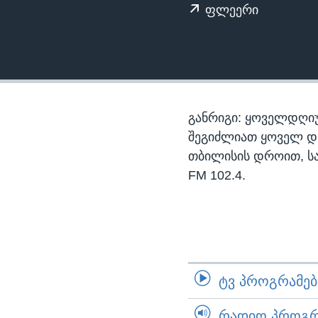
ᲡᲢᲣᲓᲘᲐ ᲕᲐᲨᲘᲜᲒᲢᲝᲜᲘ
ᲔᲙᲝᲜᲝᲛᲘᲙᲐ
ფლეერი
ᲯᲐᲜᲛᲠᲗᲔᲚᲝᲑᲐ
ᲛᲔᲪᲜᲘᲔᲠᲔᲑᲐ
ᲘᲜᲢᲔᲠᲕᲘᲣ
ᲙᲣᲚᲢᲣᲠᲐ
განრიგი: ყოველდღიუ
ᲒᲐᲚᲘᲚᲔᲝ
შეგიძლიათ ყოველ დღე,
თბილისის დროით, ს
ᲓᲔᲖᲘᲜᲤᲝᲠᲛᲐᲪᲘᲐ
FM 102.4.
ᲢᲕ ᲞᲠᲝᲒᲠᲐᲛᲔᲑᲘ
ᲠᲐᲓᲘᲝ ᲞᲠᲝᲒᲠᲐ