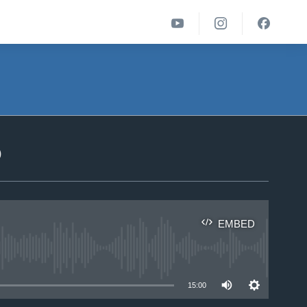
ა
EMBED
able
15:00