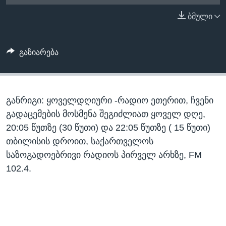
ᲡᲢᲣᲓᲘᲐ ᲕᲐᲨᲘᲜᲒᲢᲝᲜᲘ
ᲔᲙᲝᲜᲝᲛᲘᲙᲐ
ბმული
Learning English
ᲯᲐᲜᲛᲠᲗᲔᲚᲝᲑᲐ
ᲗᲕᲐᲚᲘ ᲒᲕᲐᲓᲔᲕᲜᲔᲗ
ᲛᲔᲪᲜᲘᲔᲠᲔᲑᲐ
გაზიარება
ᲘᲜᲢᲔᲠᲕᲘᲣ
ᲙᲣᲚᲢᲣᲠᲐ
ენები
განრიგი: ყოველდღიური -რადიო ეთერით, ჩვენი
ᲒᲐᲚᲘᲚᲔᲝ
გადაცემების მოსმენა შეგიძლიათ ყოველ დღე,
ᲓᲔᲖᲘᲜᲤᲝᲠᲛᲐᲪᲘᲐ
20:05 წუთზე (30 წუთი) და 22:05 წუთზე ( 15 წუთი)
თბილისის დროით, საქართველოს
საზოგადოებრივი რადიოს პირველ არხზე, FM
102.4.