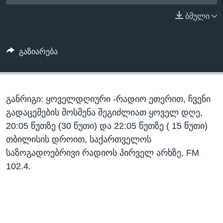
ᲡᲢᲣᲓᲘᲐ ᲕᲐᲨᲘᲜᲒᲢᲝᲜᲘ
ᲔᲙᲝᲜᲝᲛᲘᲙᲐ
ბმული
Learning English
ᲯᲐᲜᲛᲠᲗᲔᲚᲝᲑᲐ
ᲗᲕᲐᲚᲘ ᲒᲕᲐᲓᲔᲕᲜᲔᲗ
ᲛᲔᲪᲜᲘᲔᲠᲔᲑᲐ
გაზიარება
ᲘᲜᲢᲔᲠᲕᲘᲣ
ᲙᲣᲚᲢᲣᲠᲐ
ენები
განრიგი: ყოველდღიური -რადიო ეთერით, ჩვენი
ᲒᲐᲚᲘᲚᲔᲝ
გადაცემების მოსმენა შეგიძლიათ ყოველ დღე,
ᲓᲔᲖᲘᲜᲤᲝᲠᲛᲐᲪᲘᲐ
20:05 წუთზე (30 წუთი) და 22:05 წუთზე ( 15 წუთი)
თბილისის დროით, საქართველოს
საზოგადოებრივი რადიოს პირველ არხზე, FM
102.4.