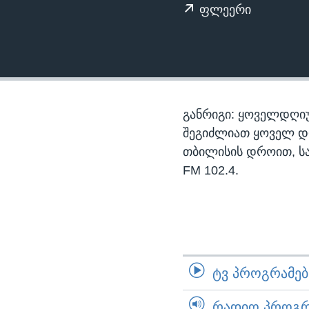
ᲡᲢᲣᲓᲘᲐ ᲕᲐᲨᲘᲜᲒᲢᲝᲜᲘ
ᲔᲙᲝᲜᲝᲛᲘᲙᲐ
ფლეერი
ᲯᲐᲜᲛᲠᲗᲔᲚᲝᲑᲐ
ᲛᲔᲪᲜᲘᲔᲠᲔᲑᲐ
ᲘᲜᲢᲔᲠᲕᲘᲣ
ᲙᲣᲚᲢᲣᲠᲐ
განრიგი: ყოველდღიუ
ᲒᲐᲚᲘᲚᲔᲝ
შეგიძლიათ ყოველ დღე,
თბილისის დროით, ს
ᲓᲔᲖᲘᲜᲤᲝᲠᲛᲐᲪᲘᲐ
FM 102.4.
ᲢᲕ ᲞᲠᲝᲒᲠᲐᲛᲔᲑᲘ
ᲠᲐᲓᲘᲝ ᲞᲠᲝᲒᲠᲐ