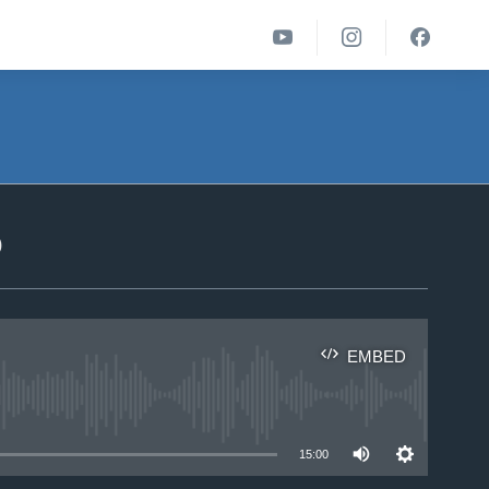
ა
EMBED
able
15:00